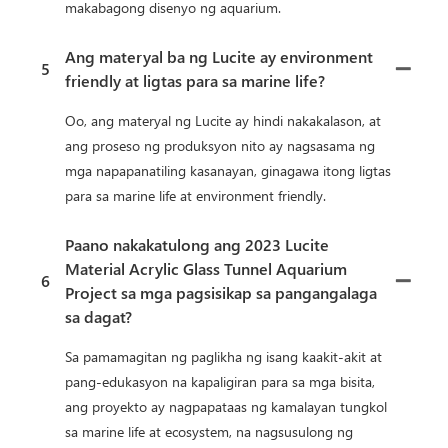
makabagong disenyo ng aquarium.
Ang materyal ba ng Lucite ay environment
5
friendly at ligtas para sa marine life?
Oo, ang materyal ng Lucite ay hindi nakakalason, at
ang proseso ng produksyon nito ay nagsasama ng
mga napapanatiling kasanayan, ginagawa itong ligtas
para sa marine life at environment friendly.
Paano nakakatulong ang 2023 Lucite
Material Acrylic Glass Tunnel Aquarium
6
Project sa mga pagsisikap sa pangangalaga
sa dagat?
Sa pamamagitan ng paglikha ng isang kaakit-akit at
pang-edukasyon na kapaligiran para sa mga bisita,
ang proyekto ay nagpapataas ng kamalayan tungkol
sa marine life at ecosystem, na nagsusulong ng