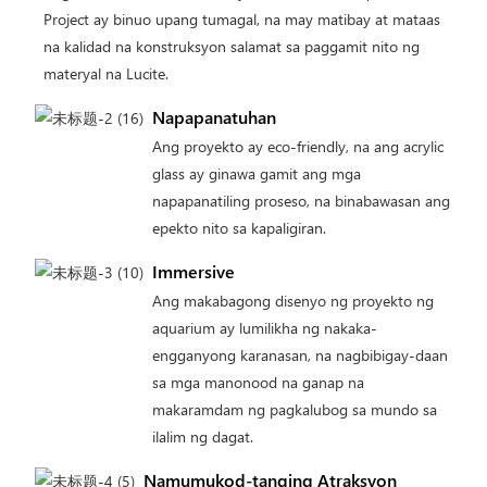
Project ay binuo upang tumagal, na may matibay at mataas
na kalidad na konstruksyon salamat sa paggamit nito ng
materyal na Lucite.
Napapanatuhan
Ang proyekto ay eco-friendly, na ang acrylic
glass ay ginawa gamit ang mga
napapanatiling proseso, na binabawasan ang
epekto nito sa kapaligiran.
Immersive
Ang makabagong disenyo ng proyekto ng
aquarium ay lumilikha ng nakaka-
engganyong karanasan, na nagbibigay-daan
sa mga manonood na ganap na
makaramdam ng pagkalubog sa mundo sa
ilalim ng dagat.
Namumukod-tanging Atraksyon