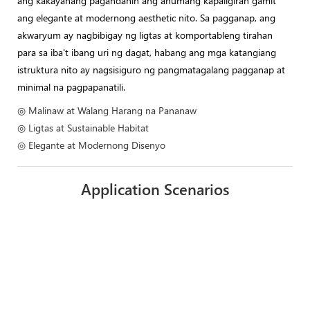
ang kakayahang pagandahin ang anumang kapaligiran gamit
ang elegante at modernong aesthetic nito. Sa pagganap, ang
akwaryum ay nagbibigay ng ligtas at komportableng tirahan
para sa iba't ibang uri ng dagat, habang ang mga katangiang
istruktura nito ay nagsisiguro ng pangmatagalang pagganap at
minimal na pagpapanatili.
◎ Malinaw at Walang Harang na Pananaw
◎ Ligtas at Sustainable Habitat
◎ Elegante at Modernong Disenyo
Application Scenarios