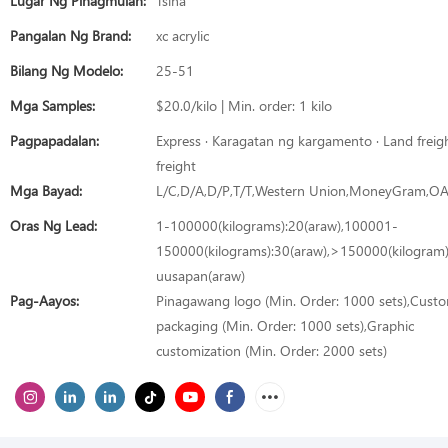
Lugar Ng Pinagmulan:
Tsina
Pangalan Ng Brand:
xc acrylic
Bilang Ng Modelo:
25-51
Mga Samples:
$20.0/kilo | Min. order: 1 kilo
Pagpapadalan:
Express · Karagatan ng kargamento · Land freigh
freight
Mga Bayad:
L/C,D/A,D/P,T/T,Western Union,MoneyGram,O
Oras Ng Lead:
1-100000(kilograms):20(araw),100001-
150000(kilograms):30(araw),>150000(kilogram
uusapan(araw)
Pag-Aayos:
Pinagawang logo (Min. Order: 1000 sets),Cust
packaging (Min. Order: 1000 sets),Graphic
customization (Min. Order: 2000 sets)