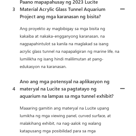
Paano mapapahusay ng 2023 Lucite
3
Material Acrylic Glass Tunnel Aquarium
Project ang mga karanasan ng bisita?
Ang proyekto ay magbibigay sa mga bisita ng
kakaiba at nakaka-engganyong karanasan, na
nagpapahintulot sa kanila na maglakad sa isang
acrylic glass tunnel na napapaligiran ng marine life, na
lumilikha ng isang hindi malilimutan at pang-
edukasyon na karanasan.
Ano ang mga potensyal na aplikasyon ng
4
materyal na Lucite sa pagtatayo ng
aquarium na lampas sa mga tunnel exhibit?
Maaaring gamitin ang materyal na Lucite upang
lumikha ng mga viewing panel, curved surface, at
malakihang exhibit, na nag-aalok ng walang
katapusang mga posibilidad para sa mga