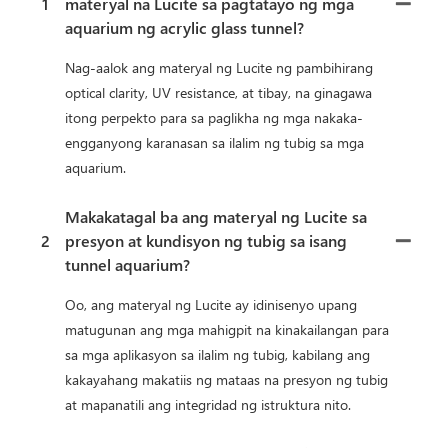
1
materyal na Lucite sa pagtatayo ng mga
aquarium ng acrylic glass tunnel?
Nag-aalok ang materyal ng Lucite ng pambihirang
optical clarity, UV resistance, at tibay, na ginagawa
itong perpekto para sa paglikha ng mga nakaka-
engganyong karanasan sa ilalim ng tubig sa mga
aquarium.
Makakatagal ba ang materyal ng Lucite sa
2
presyon at kundisyon ng tubig sa isang
tunnel aquarium?
Oo, ang materyal ng Lucite ay idinisenyo upang
matugunan ang mga mahigpit na kinakailangan para
sa mga aplikasyon sa ilalim ng tubig, kabilang ang
kakayahang makatiis ng mataas na presyon ng tubig
at mapanatili ang integridad ng istruktura nito.