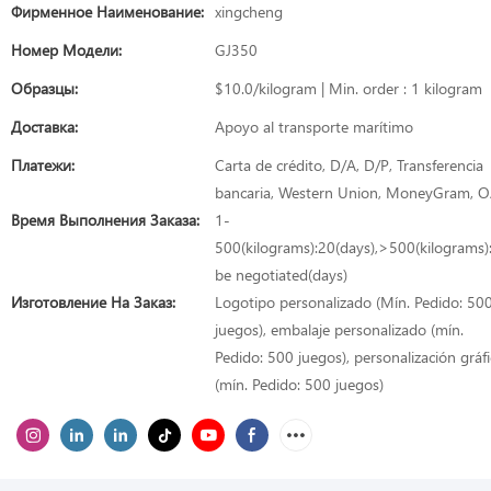
Фирменное Наименование:
xingcheng
Номер Модели:
GJ350
Образцы:
$10.0/kilogram | Min. order : 1 kilogram
Доставка:
Apoyo al transporte marítimo
Платежи:
Carta de crédito, D/A, D/P, Transferencia
bancaria, Western Union, MoneyGram, 
Время Выполнения Заказа:
1-
500(kilograms):20(days),>500(kilograms)
be negotiated(days)
Изготовление На Заказ:
Logotipo personalizado (Mín. Pedido: 50
juegos), embalaje personalizado (mín.
Pedido: 500 juegos), personalización gráfi
(mín. Pedido: 500 juegos)