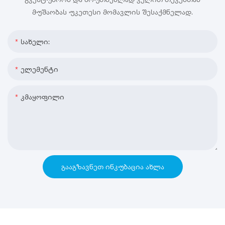
მუშაობას უკეთესი მომავლის შესაქმნელად.
Სახელი:
Ელემენტი
Კმაყოფილი
ᲒᲐᲐᲒᲖᲐᲕᲜᲔᲗ ᲘᲜᲙᲣᲑᲐᲪᲘᲐ ᲐᲮᲚᲐ