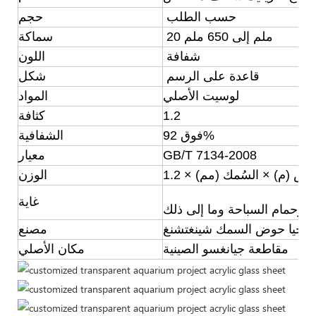
حسب الطلب
حجم
20 ملم إلى 650 ملم
سماكة
شفافة
اللون
قاعدة على الرسم
شكل
لوسيت الأصلي
المواد
1.2
كثافة
فوق 92%
الشفافية
GB/T 7134-2008
معيار
ض (م) × السُمك (مم) × 1.2
الوزن
غاية
حمام السباحة وما إلى ذلك
ولوجيا حوض السمك شينغتشنغ
مصنع
مقاطعة جيانغسو الصينية
مكان الأصلي