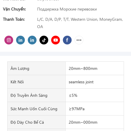
Vận Chuyển:
Поддержка Морские перевозки
Thanh Toán:
L/C, D/A, D/P, T/T, Western Union, MoneyGram,
OA
Âm Lượng
20mm~800mm
Kết Nối
seamless joint
Độ Truyền Ánh Sáng
≤5%
Sức Mạnh Uốn Cuối Cùng
≥97MPa
Độ Dày Cho Bể Cá
20mm~000mm