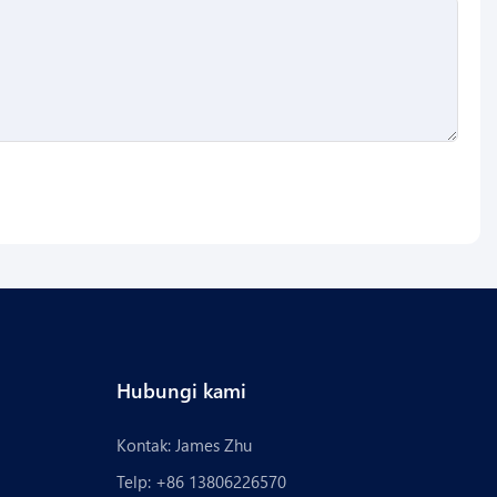
Hubungi kami
Kontak: James Zhu
Telp: +86 13806226570