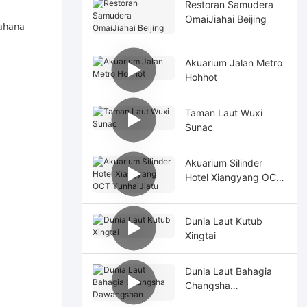
Restoran Samudera
OmaiJiahai Beijing
wahana
Akuarium Jalan Metro
Hohhot
Taman Laut Wuxi
Sunac
Akuarium Silinder
Hotel Xiangyang OCT
YunhaiJiatu
Dunia Laut Kutub
Xingtai
Dunia Laut Bahagia
Changsha
Dawangshan