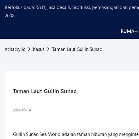
Berfokus pada R&D, jasa desain, produksi, pemasangan dan pemel
2008.
RUMAH
Xchacrylic
Kasus
Taman Laut Guilin Sunac
Taman Laut Guilin Sunac
2024-05-24
Guilin Sunac Sea World adalah taman hiburan yang menginteg