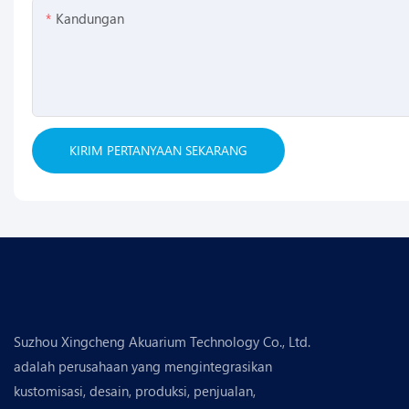
Kandungan
KIRIM PERTANYAAN SEKARANG
Suzhou Xingcheng Akuarium Technology Co., Ltd.
adalah perusahaan yang mengintegrasikan
kustomisasi, desain, produksi, penjualan,