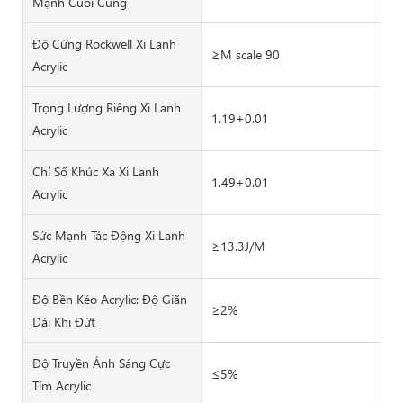
Mạnh Cuối Cùng
Độ Cứng Rockwell Xi Lanh
≥M scale 90
Acrylic
Trọng Lượng Riêng Xi Lanh
1.19+0.01
Acrylic
Chỉ Số Khúc Xạ Xi Lanh
1.49+0.01
Acrylic
Sức Mạnh Tác Động Xi Lanh
≥13.3J/M
Acrylic
Độ Bền Kéo Acrylic: Độ Giãn
≥2%
Dài Khi Đứt
Độ Truyền Ánh Sáng Cực
≤5%
Tím Acrylic