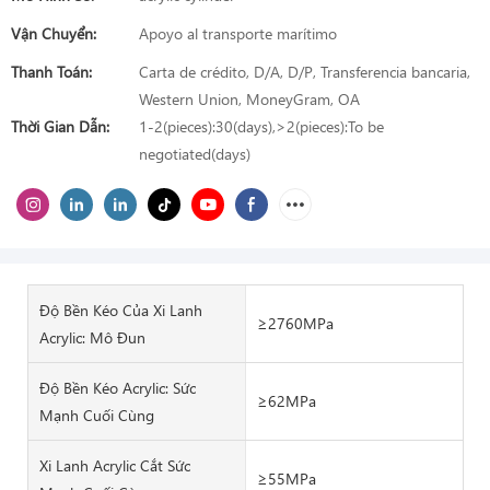
Vận Chuyển:
Apoyo al transporte marítimo
Thanh Toán:
Carta de crédito, D/A, D/P, Transferencia bancaria,
Western Union, MoneyGram, OA
Thời Gian Dẫn:
1-2(pieces):30(days),>2(pieces):To be
negotiated(days)
Độ Bền Kéo Của Xi Lanh
≥2760MPa
Acrylic: Mô Đun
Độ Bền Kéo Acrylic: Sức
≥62MPa
Mạnh Cuối Cùng
Xi Lanh Acrylic Cắt Sức
≥55MPa