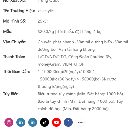
Nơi Xuất Xứ:
Trung Quốc
Tên Thương Hiệu:
xc acrylic
Mô Hình Số:
25-51
Mẫu:
$20,0/kg | Tối thiểu. đặt hàng: 1 kg
Vận Chuyển:
Chuyển phát nhanh · Vận tải đường biển · Vận tải
đường bộ · Vận tải hàng không
Thanh Toán:
L/C,D/A,D/P,T/T, Công Đoàn Phương Tây,
moneyGram, VIÊM KHỚP
Thời Gian Dẫn:
1-100000(kg):20(ngày),100001-
150000(kg):30(ngày),>150000(kg):Sẽ được
thương lượng(ngày)
Tùy Biến:
Biểu tượng tùy chỉnh (Min. Đặt hàng: 1000 bộ),
Bao bì tùy chỉnh (Min. Đặt hàng: 1000 bộ), Tùy
chỉnh đồ họa (Min. Đặt hàng: 2000 bộ)