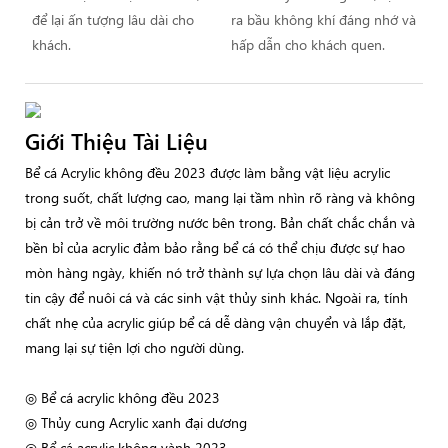
để lại ấn tượng lâu dài cho
ra bầu không khí đáng nhớ và
khách.
hấp dẫn cho khách quen.
Giới Thiệu Tài Liệu
Bể cá Acrylic không đều 2023 được làm bằng vật liệu acrylic
trong suốt, chất lượng cao, mang lại tầm nhìn rõ ràng và không
bị cản trở về môi trường nước bên trong. Bản chất chắc chắn và
bền bỉ của acrylic đảm bảo rằng bể cá có thể chịu được sự hao
mòn hàng ngày, khiến nó trở thành sự lựa chọn lâu dài và đáng
tin cậy để nuôi cá và các sinh vật thủy sinh khác. Ngoài ra, tính
chất nhẹ của acrylic giúp bể cá dễ dàng vận chuyển và lắp đặt,
mang lại sự tiện lợi cho người dùng.
◎ Bể cá acrylic không đều 2023
◎ Thủy cung Acrylic xanh đại dương
◎ Bể cá acrylic không vành 2023