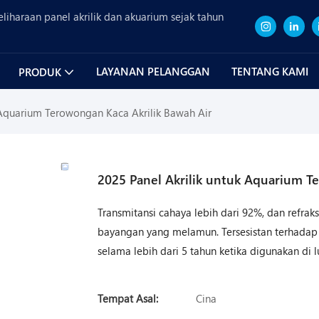
iharaan panel akrilik dan akuarium sejak tahun
LAYANAN PELANGGAN
TENTANG KAMI
PRODUK
 Aquarium Terowongan Kaca Akrilik Bawah Air
2025 Panel Akrilik untuk Aquarium T
Transmitansi cahaya lebih dari 92%, dan refra
bayangan yang melamun. Tersesistan terhadap 
selama lebih dari 5 tahun ketika digunakan di l
Tempat Asal:
Cina