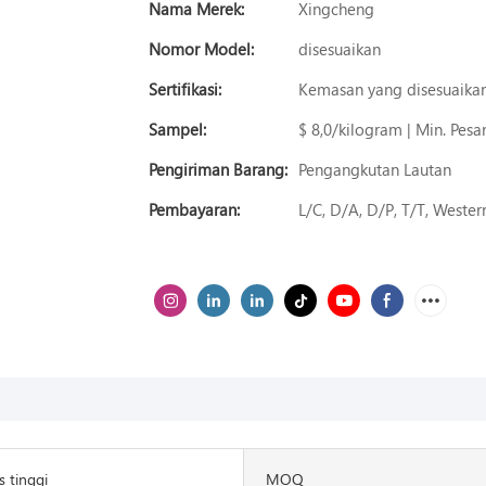
Nama Merek:
Xingcheng
Nomor Model:
disesuaikan
Sertifikasi:
Kemasan yang disesuaikan 
Sampel:
$ 8,0/kilogram | Min. Pesa
Pengiriman Barang:
Pengangkutan Lautan
Pembayaran:
L/C, D/A, D/P, T/T, West
s tinggi
MOQ