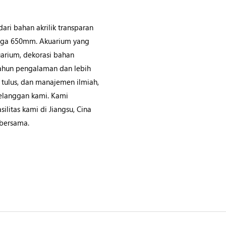
ari bahan akrilik transparan
ngga 650mm. Akuarium yang
uarium, dekorasi bahan
tahun pengalaman dan lebih
p tulus, dan manajemen ilmiah,
elanggan kami. Kami
litas kami di Jiangsu, Cina
bersama.