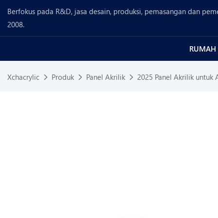
Berfokus pada R&D, jasa desain, produksi, pemasangan dan pemel
2008.
RUMAH
Xchacrylic
Produk
Panel Akrilik
2025 Panel Akrilik untuk