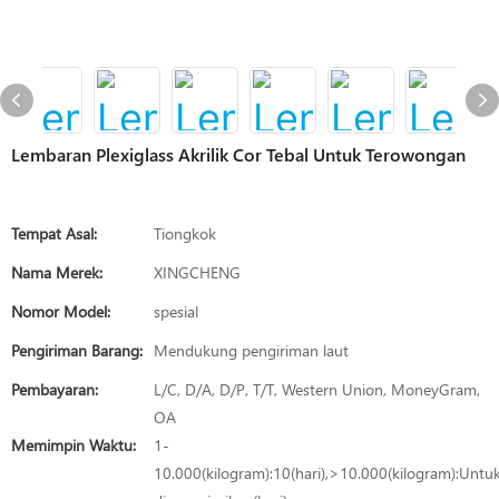
Lembaran Plexiglass Akrilik Cor Tebal Untuk Terowongan
Tempat Asal:
Tiongkok
Nama Merek:
XINGCHENG
Nomor Model:
spesial
Pengiriman Barang:
Mendukung pengiriman laut
Pembayaran:
L/C, D/A, D/P, T/T, Western Union, MoneyGram,
OA
Memimpin Waktu:
1-
10.000(kilogram):10(hari),>10.000(kilogram):Untu